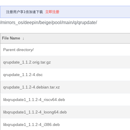
注册用户享1倍加速下载
立即注册
/mirrors_os/deepin/beige/pool/main/q/qrupdate/
File Name
↓
Parent directory/
qrupdate_1.1.2.orig.tar.gz
qrupdate_1.1.2-4.dsc
qrupdate_1.1.2-4.debian.tar.xz
libqrupdate1_1.1.2-4_riscv64.deb
libqrupdate1_1.1.2-4_loong64.deb
libqrupdate1_1.1.2-4_i386.deb