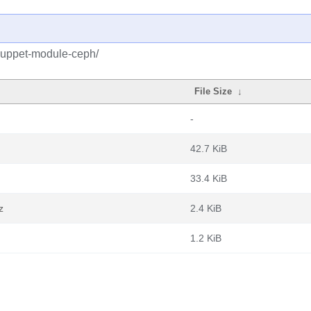
/puppet-module-ceph/
File Size
↓
-
42.7 KiB
33.4 KiB
z
2.4 KiB
1.2 KiB