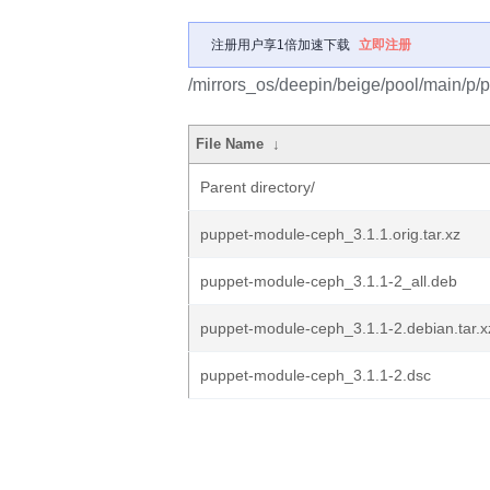
注册用户享1倍加速下载
立即注册
/mirrors_os/deepin/beige/pool/main/p
File Name
↓
Parent directory/
puppet-module-ceph_3.1.1.orig.tar.xz
puppet-module-ceph_3.1.1-2_all.deb
puppet-module-ceph_3.1.1-2.debian.tar.x
puppet-module-ceph_3.1.1-2.dsc