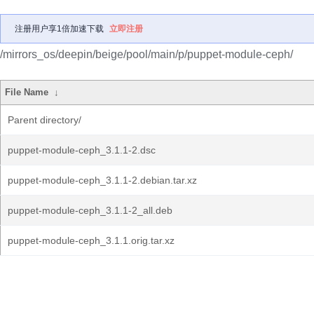
注册用户享1倍加速下载
立即注册
/mirrors_os/deepin/beige/pool/main/p/puppet-module-ceph/
File Name
↓
Parent directory/
puppet-module-ceph_3.1.1-2.dsc
puppet-module-ceph_3.1.1-2.debian.tar.xz
puppet-module-ceph_3.1.1-2_all.deb
puppet-module-ceph_3.1.1.orig.tar.xz