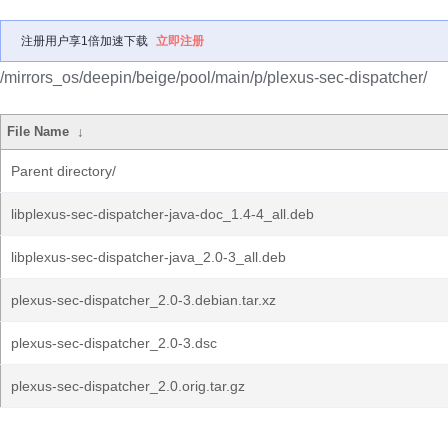
注册用户享1倍加速下载
立即注册
/mirrors_os/deepin/beige/pool/main/p/plexus-sec-dispatcher/
File Name
↓
Parent directory/
libplexus-sec-dispatcher-java-doc_1.4-4_all.deb
libplexus-sec-dispatcher-java_2.0-3_all.deb
plexus-sec-dispatcher_2.0-3.debian.tar.xz
plexus-sec-dispatcher_2.0-3.dsc
plexus-sec-dispatcher_2.0.orig.tar.gz