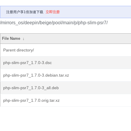
注册用户享1倍加速下载
立即注册
/mirrors_os/deepin/beige/pool/main/p/php-slim-psr7/
File Name
↓
Parent directory/
php-slim-psr7_1.7.0-3.dsc
php-slim-psr7_1.7.0-3.debian.tar.xz
php-slim-psr7_1.7.0-3_all.deb
php-slim-psr7_1.7.0.orig.tar.xz