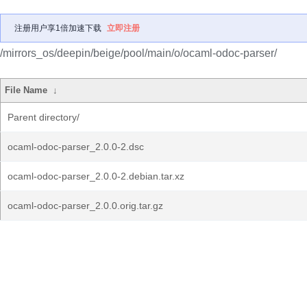
注册用户享1倍加速下载
立即注册
/mirrors_os/deepin/beige/pool/main/o/ocaml-odoc-parser/
File Name
↓
Parent directory/
ocaml-odoc-parser_2.0.0-2.dsc
ocaml-odoc-parser_2.0.0-2.debian.tar.xz
ocaml-odoc-parser_2.0.0.orig.tar.gz