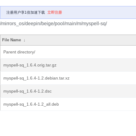
注册用户享1倍加速下载
立即注册
/mirrors_os/deepin/beige/pool/main/m/myspell-sq/
File Name
↓
Parent directory/
myspell-sq_1.6.4.orig.tar.gz
myspell-sq_1.6.4-1.2.debian.tar.xz
myspell-sq_1.6.4-1.2.dsc
myspell-sq_1.6.4-1.2_all.deb