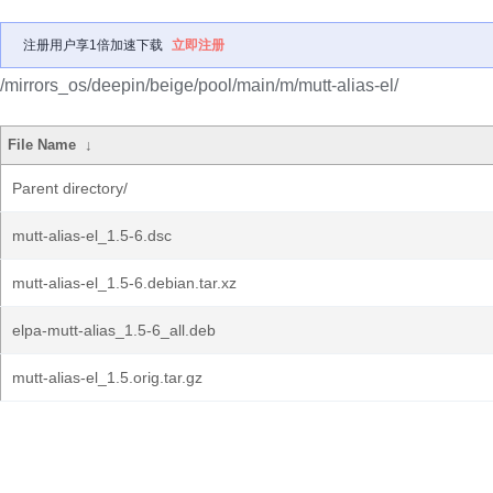
注册用户享1倍加速下载
立即注册
/mirrors_os/deepin/beige/pool/main/m/mutt-alias-el/
File Name
↓
Parent directory/
mutt-alias-el_1.5-6.dsc
mutt-alias-el_1.5-6.debian.tar.xz
elpa-mutt-alias_1.5-6_all.deb
mutt-alias-el_1.5.orig.tar.gz