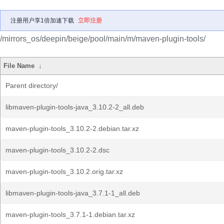
注册用户享1倍加速下载
立即注册
/mirrors_os/deepin/beige/pool/main/m/maven-plugin-tools/
File Name
↓
Parent directory/
libmaven-plugin-tools-java_3.10.2-2_all.deb
maven-plugin-tools_3.10.2-2.debian.tar.xz
maven-plugin-tools_3.10.2-2.dsc
maven-plugin-tools_3.10.2.orig.tar.xz
libmaven-plugin-tools-java_3.7.1-1_all.deb
maven-plugin-tools_3.7.1-1.debian.tar.xz