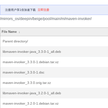
注册用户享1倍加速下载
立即注册
/mirrors_os/deepin/beige/pool/main/m/maven-invoker/
File Name
↓
Parent directory/
libmaven-invoker-java_3.3.0-1_all.deb
maven-invoker_3.3.0-1.debian.tar.xz
maven-invoker_3.3.0-1.dsc
maven-invoker_3.3.0.orig.tar.xz
libmaven-invoker-java_3.2.0-1_all.deb
maven-invoker_3.2.0-1.debian.tar.xz