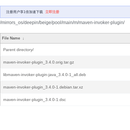
注册用户享1倍加速下载
立即注册
/mirrors_os/deepin/beige/pool/main/m/maven-invoker-plugin/
File Name
↓
Parent directory/
maven-invoker-plugin_3.4.0.orig.tar.gz
libmaven-invoker-plugin-java_3.4.0-1_all.deb
maven-invoker-plugin_3.4.0-1.debian.tar.xz
maven-invoker-plugin_3.4.0-1.dsc