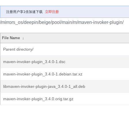
注册用户享1倍加速下载
立即注册
/mirrors_os/deepin/beige/pool/main/m/maven-invoker-plugin/
File Name
↓
Parent directory/
maven-invoker-plugin_3.4.0-1.dsc
maven-invoker-plugin_3.4.0-1.debian.tar.xz
libmaven-invoker-plugin-java_3.4.0-1_all.deb
maven-invoker-plugin_3.4.0.orig.tar.gz