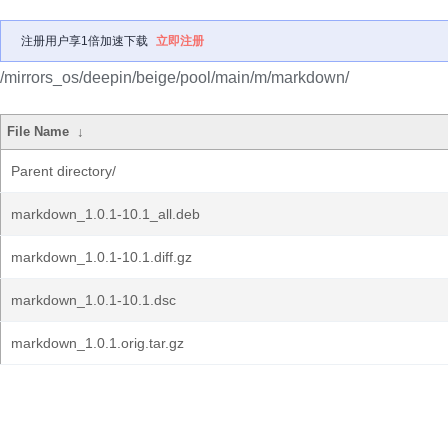
注册用户享1倍加速下载
立即注册
/mirrors_os/deepin/beige/pool/main/m/markdown/
File Name
↓
Parent directory/
markdown_1.0.1-10.1_all.deb
markdown_1.0.1-10.1.diff.gz
markdown_1.0.1-10.1.dsc
markdown_1.0.1.orig.tar.gz