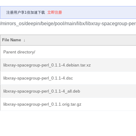
注册用户享1倍加速下载
立即注册
/mirrors_os/deepin/beige/pool/main/libx/libxray-spacegroup-perl
File Name
↓
Parent directory/
libxray-spacegroup-perl_0.1.1-4.debian.tar.xz
libxray-spacegroup-perl_0.1.1-4.dsc
libxray-spacegroup-perl_0.1.1-4_all.deb
libxray-spacegroup-perl_0.1.1.orig.tar.gz