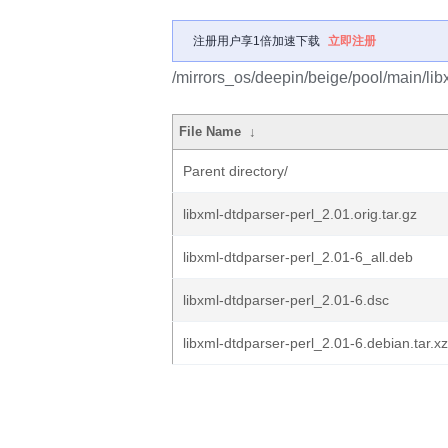
注册用户享1倍加速下载
立即注册
/mirrors_os/deepin/beige/pool/main/libx
File Name
↓
Parent directory/
libxml-dtdparser-perl_2.01.orig.tar.gz
libxml-dtdparser-perl_2.01-6_all.deb
libxml-dtdparser-perl_2.01-6.dsc
libxml-dtdparser-perl_2.01-6.debian.tar.xz