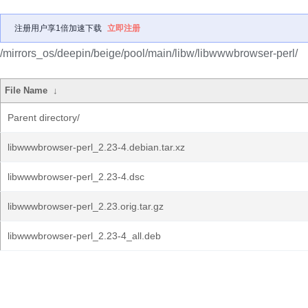
注册用户享1倍加速下载
立即注册
/mirrors_os/deepin/beige/pool/main/libw/libwwwbrowser-perl/
File Name
↓
Parent directory/
libwwwbrowser-perl_2.23-4.debian.tar.xz
libwwwbrowser-perl_2.23-4.dsc
libwwwbrowser-perl_2.23.orig.tar.gz
libwwwbrowser-perl_2.23-4_all.deb