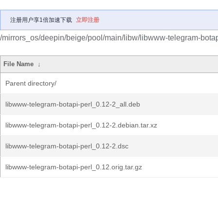
注册用户享1倍加速下载
立即注册
/mirrors_os/deepin/beige/pool/main/libw/libwww-telegram-botap
File Name
↓
Parent directory/
libwww-telegram-botapi-perl_0.12-2_all.deb
libwww-telegram-botapi-perl_0.12-2.debian.tar.xz
libwww-telegram-botapi-perl_0.12-2.dsc
libwww-telegram-botapi-perl_0.12.orig.tar.gz