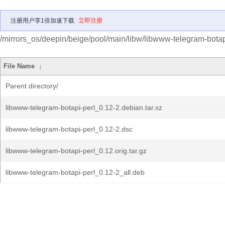
注册用户享1倍加速下载
立即注册
/mirrors_os/deepin/beige/pool/main/libw/libwww-telegram-botap
File Name
↓
Parent directory/
libwww-telegram-botapi-perl_0.12-2.debian.tar.xz
libwww-telegram-botapi-perl_0.12-2.dsc
libwww-telegram-botapi-perl_0.12.orig.tar.gz
libwww-telegram-botapi-perl_0.12-2_all.deb