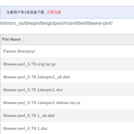
注册用户享1倍加速下载
立即注册
/mirrors_os/deepin/beige/pool/main/libw/libwww-perl/
File Name
↓
Parent directory/
libwww-perl_6.78.orig.tar.gz
libwww-perl_6.78-1deepin1_all.deb
libwww-perl_6.78-1deepin1.dsc
libwww-perl_6.78-1deepin1.debian.tar.xz
libwww-perl_6.78-1_all.deb
libwww-perl_6.78-1.dsc