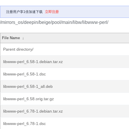
注册用户享1倍加速下载
立即注册
/mirrors_os/deepin/beige/pool/main/libw/libwww-perl/
File Name
↓
Parent directory/
libwww-perl_6.58-1.debian.tar.xz
libwww-perl_6.58-1.dsc
libwww-perl_6.58-1_all.deb
libwww-perl_6.58.orig.tar.gz
libwww-perl_6.78-1.debian.tar.xz
libwww-perl_6.78-1.dsc