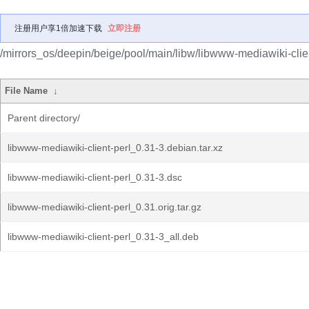
注册用户享1倍加速下载
立即注册
/mirrors_os/deepin/beige/pool/main/libw/libwww-mediawiki-clien
File Name
↓
Parent directory/
libwww-mediawiki-client-perl_0.31-3.debian.tar.xz
libwww-mediawiki-client-perl_0.31-3.dsc
libwww-mediawiki-client-perl_0.31.orig.tar.gz
libwww-mediawiki-client-perl_0.31-3_all.deb