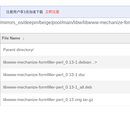
注册用户享1倍加速下载
立即注册
/mirrors_os/deepin/beige/pool/main/libw/libwww-mechanize-formf
File Name
↓
Parent directory/
libwww-mechanize-formfiller-perl_0.13-1.debian...>
libwww-mechanize-formfiller-perl_0.13-1.dsc
libwww-mechanize-formfiller-perl_0.13-1_all.deb
libwww-mechanize-formfiller-perl_0.13.orig.tar.gz