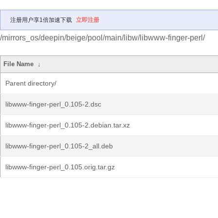
注册用户享1倍加速下载
立即注册
/mirrors_os/deepin/beige/pool/main/libw/libwww-finger-perl/
File Name
↓
Parent directory/
libwww-finger-perl_0.105-2.dsc
libwww-finger-perl_0.105-2.debian.tar.xz
libwww-finger-perl_0.105-2_all.deb
libwww-finger-perl_0.105.orig.tar.gz