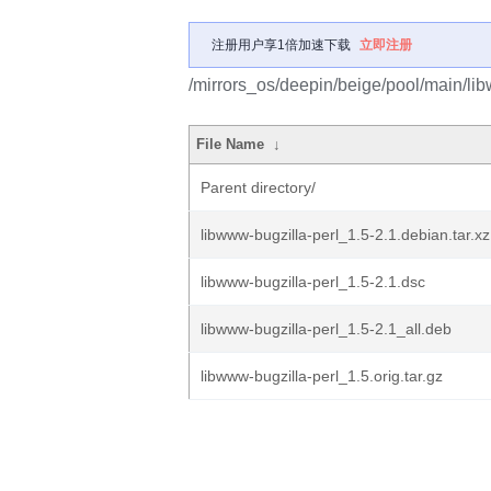
注册用户享1倍加速下载
立即注册
/mirrors_os/deepin/beige/pool/main/lib
File Name
↓
Parent directory/
libwww-bugzilla-perl_1.5-2.1.debian.tar.xz
libwww-bugzilla-perl_1.5-2.1.dsc
libwww-bugzilla-perl_1.5-2.1_all.deb
libwww-bugzilla-perl_1.5.orig.tar.gz