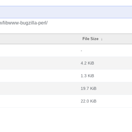
w/libwww-bugzilla-perl/
File Size
↓
-
4.2 KiB
1.3 KiB
19.7 KiB
22.0 KiB