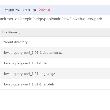
注册用户享1倍加速下载
立即注册
/mirrors_os/deepin/beige/pool/main/libw/libweb-query-perl/
File Name
↓
Parent directory/
libweb-query-perl_1.01-1.debian.tar.xz
libweb-query-perl_1.01-1.dsc
libweb-query-perl_1.01.orig.tar.gz
libweb-query-perl_1.01-1_all.deb