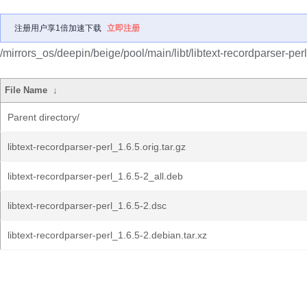
注册用户享1倍加速下载
立即注册
/mirrors_os/deepin/beige/pool/main/libt/libtext-recordparser-perl
File Name
↓
Parent directory/
libtext-recordparser-perl_1.6.5.orig.tar.gz
libtext-recordparser-perl_1.6.5-2_all.deb
libtext-recordparser-perl_1.6.5-2.dsc
libtext-recordparser-perl_1.6.5-2.debian.tar.xz