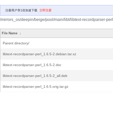
注册用户享1倍加速下载
立即注册
/mirrors_os/deepin/beige/pool/main/libt/libtext-recordparser-perl
File Name
↓
Parent directory/
libtext-recordparser-perl_1.6.5-2.debian.tar.xz
libtext-recordparser-perl_1.6.5-2.dsc
libtext-recordparser-perl_1.6.5-2_all.deb
libtext-recordparser-perl_1.6.5.orig.tar.gz