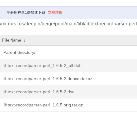
注册用户享1倍加速下载
立即注册
/mirrors_os/deepin/beige/pool/main/libt/libtext-recordparser-perl
File Name
↓
Parent directory/
libtext-recordparser-perl_1.6.5-2_all.deb
libtext-recordparser-perl_1.6.5-2.debian.tar.xz
libtext-recordparser-perl_1.6.5-2.dsc
libtext-recordparser-perl_1.6.5.orig.tar.gz