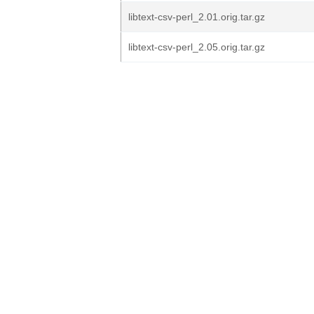
libtext-csv-perl_2.01.orig.tar.gz
libtext-csv-perl_2.05.orig.tar.gz