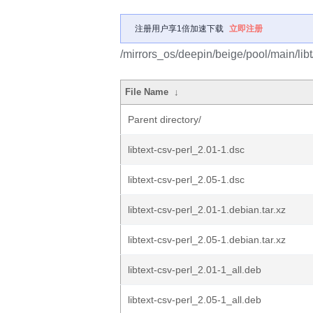
注册用户享1倍加速下载
立即注册
/mirrors_os/deepin/beige/pool/main/libt/
File Name
↓
Parent directory/
libtext-csv-perl_2.01-1.dsc
libtext-csv-perl_2.05-1.dsc
libtext-csv-perl_2.01-1.debian.tar.xz
libtext-csv-perl_2.05-1.debian.tar.xz
libtext-csv-perl_2.01-1_all.deb
libtext-csv-perl_2.05-1_all.deb