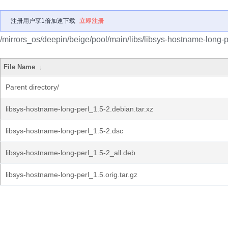
注册用户享1倍加速下载
立即注册
/mirrors_os/deepin/beige/pool/main/libs/libsys-hostname-long-p
File Name
↓
Parent directory/
libsys-hostname-long-perl_1.5-2.debian.tar.xz
libsys-hostname-long-perl_1.5-2.dsc
libsys-hostname-long-perl_1.5-2_all.deb
libsys-hostname-long-perl_1.5.orig.tar.gz