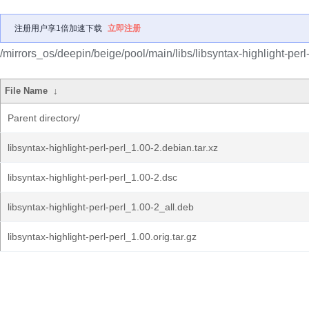
注册用户享1倍加速下载
立即注册
/mirrors_os/deepin/beige/pool/main/libs/libsyntax-highlight-perl-
File Name
↓
Parent directory/
libsyntax-highlight-perl-perl_1.00-2.debian.tar.xz
libsyntax-highlight-perl-perl_1.00-2.dsc
libsyntax-highlight-perl-perl_1.00-2_all.deb
libsyntax-highlight-perl-perl_1.00.orig.tar.gz