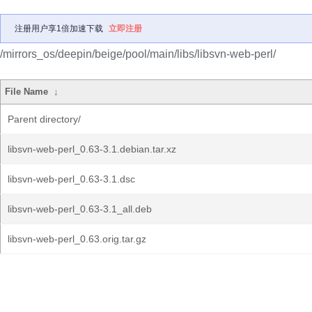
注册用户享1倍加速下载
立即注册
/mirrors_os/deepin/beige/pool/main/libs/libsvn-web-perl/
File Name
↓
Parent directory/
libsvn-web-perl_0.63-3.1.debian.tar.xz
libsvn-web-perl_0.63-3.1.dsc
libsvn-web-perl_0.63-3.1_all.deb
libsvn-web-perl_0.63.orig.tar.gz