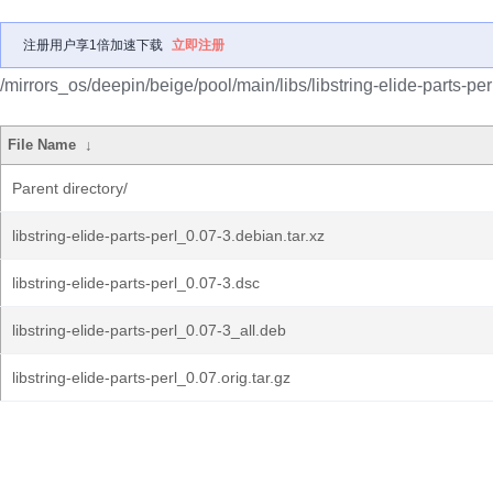
注册用户享1倍加速下载
立即注册
/mirrors_os/deepin/beige/pool/main/libs/libstring-elide-parts-per
File Name
↓
Parent directory/
libstring-elide-parts-perl_0.07-3.debian.tar.xz
libstring-elide-parts-perl_0.07-3.dsc
libstring-elide-parts-perl_0.07-3_all.deb
libstring-elide-parts-perl_0.07.orig.tar.gz