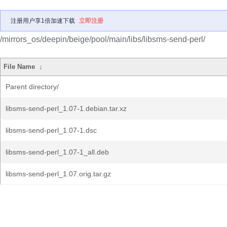
注册用户享1倍加速下载
立即注册
/mirrors_os/deepin/beige/pool/main/libs/libsms-send-perl/
File Name
↓
Parent directory/
libsms-send-perl_1.07-1.debian.tar.xz
libsms-send-perl_1.07-1.dsc
libsms-send-perl_1.07-1_all.deb
libsms-send-perl_1.07.orig.tar.gz