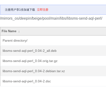
注册用户享1倍加速下载
立即注册
/mirrors_os/deepin/beige/pool/main/libs/libsms-send-aql-perl/
File Name
↓
Parent directory/
libsms-send-aql-perl_0.04-2_all.deb
libsms-send-aql-perl_0.04.orig.tar.gz
libsms-send-aql-perl_0.04-2.debian.tar.xz
libsms-send-aql-perl_0.04-2.dsc