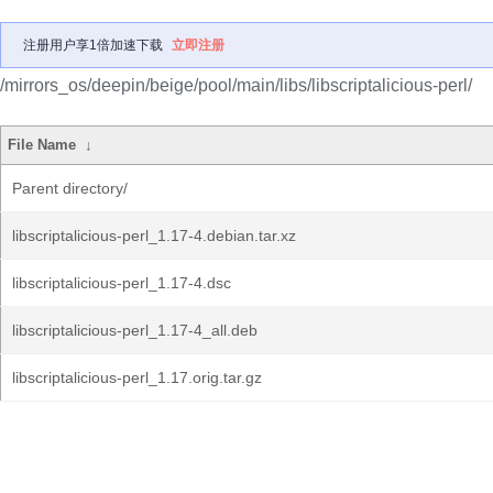
注册用户享1倍加速下载
立即注册
/mirrors_os/deepin/beige/pool/main/libs/libscriptalicious-perl/
File Name
↓
Parent directory/
libscriptalicious-perl_1.17-4.debian.tar.xz
libscriptalicious-perl_1.17-4.dsc
libscriptalicious-perl_1.17-4_all.deb
libscriptalicious-perl_1.17.orig.tar.gz