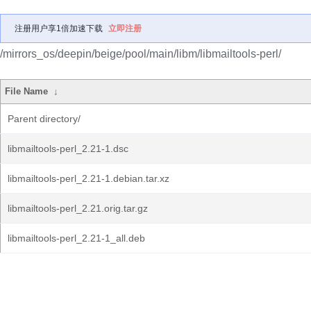
注册用户享1倍加速下载
立即注册
/mirrors_os/deepin/beige/pool/main/libm/libmailtools-perl/
File Name
↓
Parent directory/
libmailtools-perl_2.21-1.dsc
libmailtools-perl_2.21-1.debian.tar.xz
libmailtools-perl_2.21.orig.tar.gz
libmailtools-perl_2.21-1_all.deb