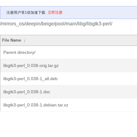
注册用户享1倍加速下载
立即注册
/mirrors_os/deepin/beige/pool/main/libg/libgtk3-perl/
File Name
↓
Parent directory/
libgtk3-perl_0.038.orig.tar.gz
libgtk3-perl_0.038-1_all.deb
libgtk3-perl_0.038-1.dsc
libgtk3-perl_0.038-1.debian.tar.xz