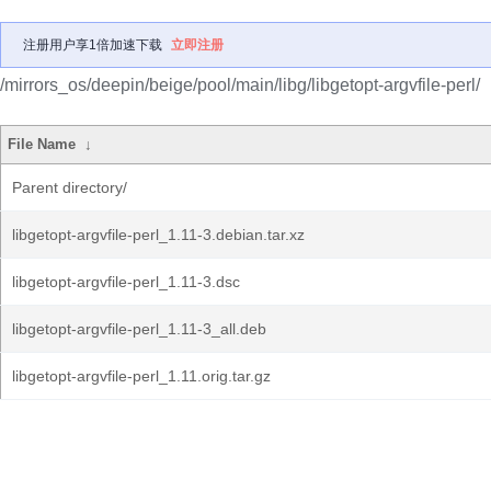
注册用户享1倍加速下载
立即注册
/mirrors_os/deepin/beige/pool/main/libg/libgetopt-argvfile-perl/
File Name
↓
Parent directory/
libgetopt-argvfile-perl_1.11-3.debian.tar.xz
libgetopt-argvfile-perl_1.11-3.dsc
libgetopt-argvfile-perl_1.11-3_all.deb
libgetopt-argvfile-perl_1.11.orig.tar.gz