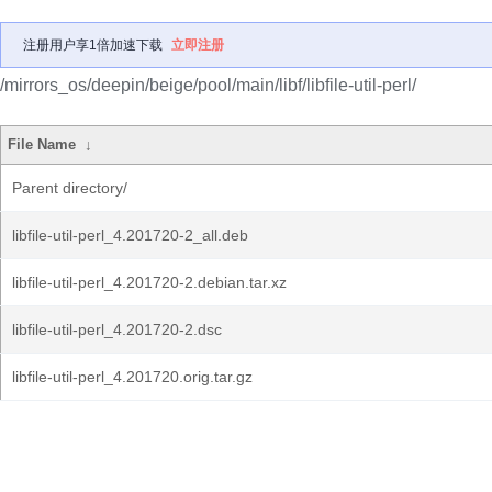
注册用户享1倍加速下载
立即注册
/mirrors_os/deepin/beige/pool/main/libf/libfile-util-perl/
File Name
↓
Parent directory/
libfile-util-perl_4.201720-2_all.deb
libfile-util-perl_4.201720-2.debian.tar.xz
libfile-util-perl_4.201720-2.dsc
libfile-util-perl_4.201720.orig.tar.gz