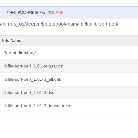
注册用户享1倍加速下载
立即注册
/mirrors_os/deepin/beige/pool/main/libf/libfile-sort-perl/
File Name
↓
Parent directory/
libfile-sort-perl_1.01.orig.tar.gz
libfile-sort-perl_1.01-3_all.deb
libfile-sort-perl_1.01-3.dsc
libfile-sort-perl_1.01-3.debian.tar.xz