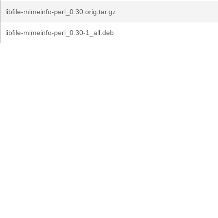
libfile-mimeinfo-perl_0.30.orig.tar.gz
libfile-mimeinfo-perl_0.30-1_all.deb