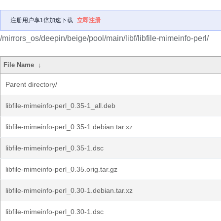
注册用户享1倍加速下载
立即注册
/mirrors_os/deepin/beige/pool/main/libf/libfile-mimeinfo-perl/
File Name
↓
Parent directory/
libfile-mimeinfo-perl_0.35-1_all.deb
libfile-mimeinfo-perl_0.35-1.debian.tar.xz
libfile-mimeinfo-perl_0.35-1.dsc
libfile-mimeinfo-perl_0.35.orig.tar.gz
libfile-mimeinfo-perl_0.30-1.debian.tar.xz
libfile-mimeinfo-perl_0.30-1.dsc