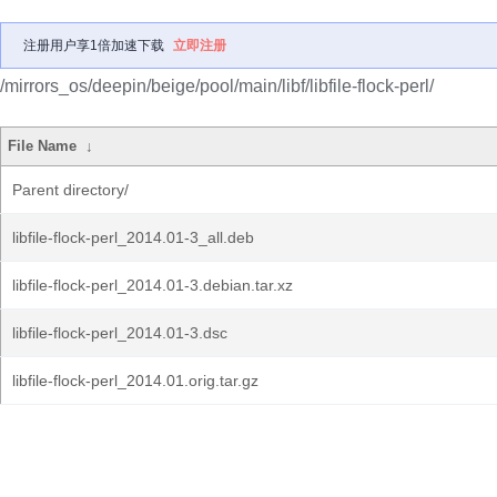
注册用户享1倍加速下载
立即注册
/mirrors_os/deepin/beige/pool/main/libf/libfile-flock-perl/
File Name
↓
Parent directory/
libfile-flock-perl_2014.01-3_all.deb
libfile-flock-perl_2014.01-3.debian.tar.xz
libfile-flock-perl_2014.01-3.dsc
libfile-flock-perl_2014.01.orig.tar.gz