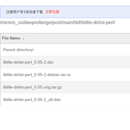
注册用户享1倍加速下载
立即注册
/mirrors_os/deepin/beige/pool/main/libf/libfile-dirlist-perl/
File Name
↓
Parent directory/
libfile-dirlist-perl_0.05-2.dsc
libfile-dirlist-perl_0.05-2.debian.tar.xz
libfile-dirlist-perl_0.05.orig.tar.gz
libfile-dirlist-perl_0.05-2_all.deb