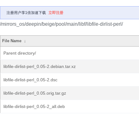
注册用户享1倍加速下载
立即注册
/mirrors_os/deepin/beige/pool/main/libf/libfile-dirlist-perl/
File Name
↓
Parent directory/
libfile-dirlist-perl_0.05-2.debian.tar.xz
libfile-dirlist-perl_0.05-2.dsc
libfile-dirlist-perl_0.05.orig.tar.gz
libfile-dirlist-perl_0.05-2_all.deb