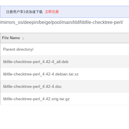
注册用户享1倍加速下载
立即注册
/mirrors_os/deepin/beige/pool/main/libf/libfile-checktree-perl/
File Name
↓
Parent directory/
libfile-checktree-perl_4.42-4_all.deb
libfile-checktree-perl_4.42-4.debian.tar.xz
libfile-checktree-perl_4.42-4.dsc
libfile-checktree-perl_4.42.orig.tar.gz