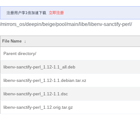
注册用户享1倍加速下载
立即注册
/mirrors_os/deepin/beige/pool/main/libe/libenv-sanctify-perl/
File Name
↓
Parent directory/
libenv-sanctify-perl_1.12-1.1_all.deb
libenv-sanctify-perl_1.12-1.1.debian.tar.xz
libenv-sanctify-perl_1.12-1.1.dsc
libenv-sanctify-perl_1.12.orig.tar.gz