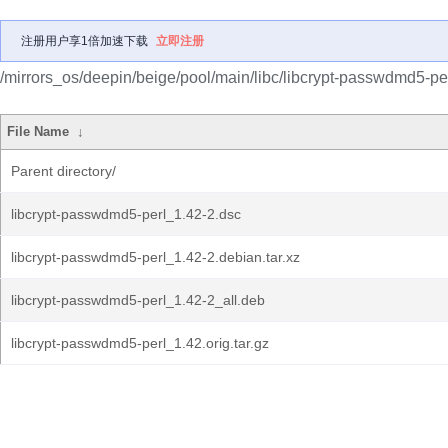
注册用户享1倍加速下载
立即注册
/mirrors_os/deepin/beige/pool/main/libc/libcrypt-passwdmd5-per
File Name
↓
Parent directory/
libcrypt-passwdmd5-perl_1.42-2.dsc
libcrypt-passwdmd5-perl_1.42-2.debian.tar.xz
libcrypt-passwdmd5-perl_1.42-2_all.deb
libcrypt-passwdmd5-perl_1.42.orig.tar.gz