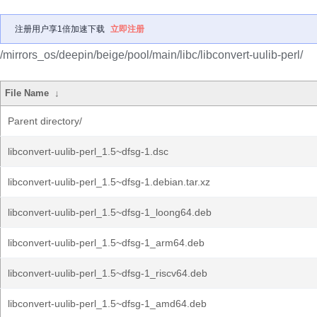
注册用户享1倍加速下载
立即注册
/mirrors_os/deepin/beige/pool/main/libc/libconvert-uulib-perl/
File Name
↓
Parent directory/
libconvert-uulib-perl_1.5~dfsg-1.dsc
libconvert-uulib-perl_1.5~dfsg-1.debian.tar.xz
libconvert-uulib-perl_1.5~dfsg-1_loong64.deb
libconvert-uulib-perl_1.5~dfsg-1_arm64.deb
libconvert-uulib-perl_1.5~dfsg-1_riscv64.deb
libconvert-uulib-perl_1.5~dfsg-1_amd64.deb