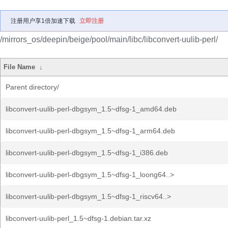
注册用户享1倍加速下载
立即注册
/mirrors_os/deepin/beige/pool/main/libc/libconvert-uulib-perl/
File Name
↓
Parent directory/
libconvert-uulib-perl-dbgsym_1.5~dfsg-1_amd64.deb
libconvert-uulib-perl-dbgsym_1.5~dfsg-1_arm64.deb
libconvert-uulib-perl-dbgsym_1.5~dfsg-1_i386.deb
libconvert-uulib-perl-dbgsym_1.5~dfsg-1_loong64..>
libconvert-uulib-perl-dbgsym_1.5~dfsg-1_riscv64..>
libconvert-uulib-perl_1.5~dfsg-1.debian.tar.xz